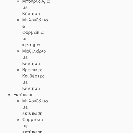
Μπουρνούζια
με
Κέντημα
Μπλουζάκια
&
φορμάκια
με
κέντημα
Μαξιλάρια
με
Κέντημα
Βρεφικές
Κουβέρτες
με
Κέντημα
Εκτύπωση
Μπλουζάκια
με
εκτύπωση
Φορμάκια
με
εκτύπωση