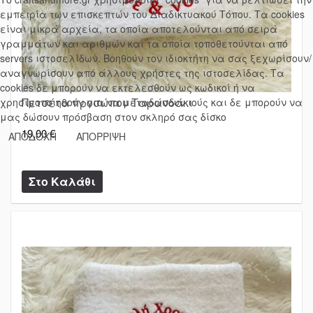
εμπειρία των επισκεπτών του Διαδικτυακού Τόπου. Τα cookies
είναι μικρά αρχεία, τα οποία αποτελούνται από σειρά
γραμμάτων και αριθμών και τα οποία τοποθετούνται από
servers ιστοσελίδων. Βοηθούν τον ιδιοκτήτη να σας ξεχωρίσουν/
αναγνωρίσουν από άλλους χρήστες της ιστοσελίδας. Τα
cookies δε μπορούν να εκτελεσθούν ως κωδικοί ή να
Πετσέτα προσώπου Ταρανδάκι
χρησιμοποιηθούν για να μεταδώσουν ιούς και δε μπορούν να
μας δώσουν πρόσβαση στον σκληρό σας δίσκο
19,00 €
ΑΠΟΔΟΧΗ
ΑΠΟΡΡΙΨΗ