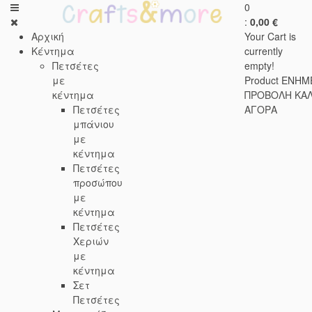
0
:
0,00 €
Αρχική
Your Cart is
Κέντημα
currently
Πετσέτες
empty!
με
Product
ΕΝΗΜ
κέντημα
ΠΡΟΒΟΛΗ ΚΑ
Πετσέτες
ΑΓΟΡΑ
μπάνιου
με
κέντημα
Πετσέτες
προσώπου
με
κέντημα
Πετσέτες
Χεριών
με
κέντημα
Σετ
Πετσέτες